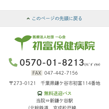
このページの先頭に戻る
0570-01-8213
(ﾅﾋﾞﾀﾞｲﾔﾙ)
FAX
047-442-7156
〒273-0121 千葉県鎌ケ谷市初富114番地
無料送迎バス
当院⇔新鎌ケ谷駅
(北総鉄道、京成松戸線、